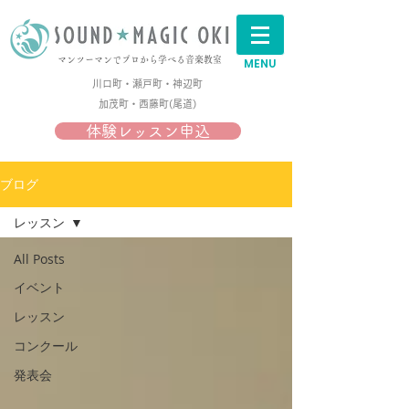
マンツーマンでプロから学べる音楽教室
MENU
川口町・瀬戸町・神辺町
加茂町・西藤町(尾道)​
体験レッスン申込
ブログ
レッスン
All Posts
イベント
レッスン
コンクール
発表会