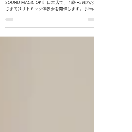
この夏、お子さんと音楽を体験してみませんか？
SOUND MAGIC OKI川口本店で、 1歳〜3歳のお子
さま向けリトミック体験会を開催します。 担当す
るのはリトミック資格保有者の酒井浩子先生。 音
楽に合わせて体を動かしながら、リズム感・集中
力・表現力を育てます。 開催日：8月22日(土)・8
月29日(土) 参加費：¥1,500（教材込み）／通常
¥2,200のところ 時間：16:20〜 約40分 定員各5名
対象：1歳〜3歳（保護者同伴） 場所：SOUND
MAGIC OKI 川口本店 👉 体験申込はこちら📞 084-
994-3560（9:00〜21:00）