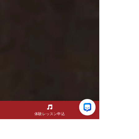
会は約20年ぶりでしたが、講師という立場になっ
た今だからこそ、新たな気づきや学びが数多くあ
り、とても充実した時間となりました。 ベニーは
「グルーブマイスター」とも呼ばれる世界的ドラ
マーです。印象的だったのは、「生活そのものが
練習」という考え方でした。 歩いている時も、何
かを待っている時も、常にリズムを感じ、身体の
使い方やタイム感を意識しているそうです。その
ため、実際にドラムセットへ向かって練習する時
間は、それほど長くないと話していました。 「普
段の過ごし方が演奏につながる。」 この考え方は
非常に印象的で、私自身も改めて日々の意識の大
切さを感じました。 そして今回のドイツ訪問に
は、もう一つ大きな目的がありました。 それは、
息子の将来の進学先を考えるため、ヨーロッパの
大学や音楽教育の現場、教育レベル、そして現地
での生活環境を自
体験レッスン申込