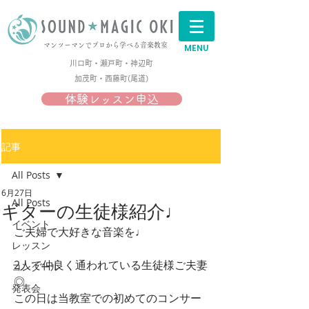
マンツーマンでプロから学べる音楽教室
MENU
川口町・瀬戸町・神辺町
加茂町・西藤町(尾道)​
体験レッスン申込
記事
All Posts
6月27日
All Posts
ギターの生徒様紹介♩
イベント
ご夫婦で大好きな音楽を♩
レッスン
2人で仲良く通われている生徒様ご夫妻
コンクール
◎
発表会
この日は当教室での初めてのコンサー