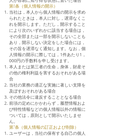
人が容易に知り得る状態に置いた場合
第6条（個人情報の開示）
当社は，本人から個人情報の開示を求め
られたときは，本人に対し，遅滞なくこ
れを開示します。ただし，開示すること
により次のいずれかに該当する場合は，
その全部または一部を開示しないことも
あり，開示しない決定をした場合には，
その旨を遅滞なく通知します。なお，個
人情報の開示に際しては，1件あたり1，
000円の手数料を申し受けます。
本人または第三者の生命，身体，財産そ
の他の権利利益を害するおそれがある場
合
当社の業務の適正な実施に著しい支障を
及ぼすおそれがある場合
その他法令に違反することとなる場合
前項の定めにかかわらず，履歴情報およ
び特性情報などの個人情報以外の情報に
ついては，原則として開示いたしませ
ん。
第7条（個人情報の訂正および削除）
ユーザーは，当社の保有する自己の個人