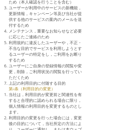
ため（本人確認を行うことを含む）
ユーザーが利用中のサービスの新機能，
更新情報，キャンペーン等及び当社が提
供する他のサービスの案内のメールを送
付するため
メンテナンス，重要なお知らせなど必要
に応じたご連絡のため
利用規約に違反したユーザーや，不正・
不当な目的でサービスを利用しようとす
るユーザーの特定をし，ご利用をお断り
するため
ユーザーにご自身の登録情報の閲覧や変
更，削除，ご利用状況の閲覧を行ってい
ただくため
上記の利用目的に付随する目的
第4条（利用目的の変更）
当社は，利用目的が変更前と関連性を有
すると合理的に認められる場合に限り，
個人情報の利用目的を変更するものとし
ます。
利用目的の変更を行った場合には，変更
後の目的について，当社所定の方法によ
り，ユーザーに通知し，または本ウェブ