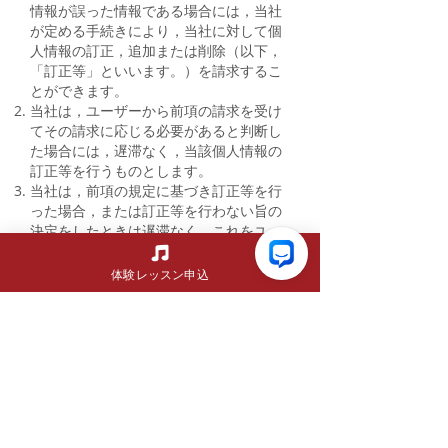
情報が誤った情報である場合には，当社
が定める手続きにより，当社に対して個
人情報の訂正，追加または削除（以下，
「訂正等」といいます。）を請求するこ
とができます。
当社は，ユーザーから前項の請求を受け
てその請求に応じる必要があると判断し
た場合には，遅滞なく，当該個人情報の
訂正等を行うものとします。
当社は，前項の規定に基づき訂正等を行
った場合，または訂正等を行わない旨の
決定をしたときは遅滞なく，これをユー
ザーに通知します。
第8条（個人情報の利用停止等）
体験レッスン申込
当社は，本人から，個人情報が，利用目
的の範囲を超えて取り扱われているとい
う理由，または不正の手段により取得さ
れたものであるという理由により，その
利用の停止または消去（以下，「利用停
止等」といいます。）を求められた場合
には，遅滞なく必要な調査を行います。
前項の調査結果に基づき，その請求に応