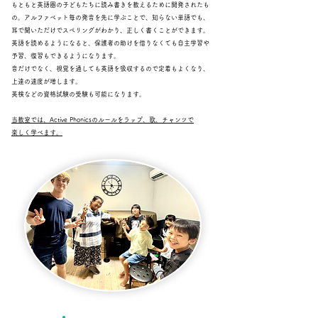
もともと英語圏の子どもたちに読み書きを教えるために開発されたも
の。アルファベット毎の発音を先に学ぶことで、知らない単語でも、
耳で聞いただけでスペリングがわかり、正しく書くことができます。
英語を読めるようになると、保護者の助けを借りなくても自主学習や
予習、復習もできるようになります。
音だけでなく、視覚を通しても英語を吸収するので定着もよくなり、
上達の速度が増します。
英検などの資格試験の受験も可能になります。
当教室では、Active Phonicsのルールをラップ、歌、チャンツで
楽しく学べます。