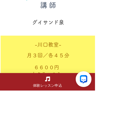
講師
グイサンド泉
-川口教室-
月３回／各４５分
６６００円
土クラスのみ
​年齢・レベルによって時間が変わり
体験レッスン申込
ます。
お電話での問い合わせ
084-994-3560