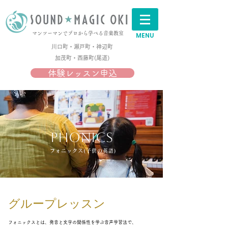
マンツーマンでプロから学べる音楽教室
MENU
川口町・瀬戸町・神辺町
加茂町・西藤町(尾道)​
体験レッスン申込
Phonics
フォニックス(子供の英語)
​グループレッスン
フォニックスとは、発音と文字の関係性を学ぶ音声学習法で、