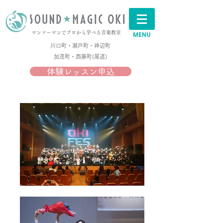
マンツーマンでプロから学べる音楽教室
MENU
川口町・瀬戸町・神辺町
加茂町・西藤町(尾道)​
体験レッスン申込