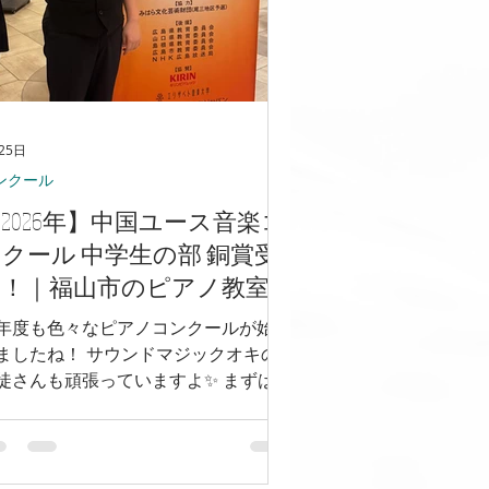
25日
ンクール
2026年】中国ユース音楽コ
クール 中学生の部 銅賞受
賞！｜福山市のピアノ教室
年度も色々なピアノコンクールが始ま
ましたね！ サウンドマジックオキの
徒さんも頑張っていますよ✨ まずは中
ユース音楽コンクール「中学生の部」
銅賞を獲得した中学1年生のRくん！
1〜中3年の枠で良く頑張りました👏
めでとう！ 講師：井上千裕先生 コン