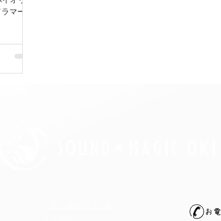
ドラマー＆
教え方がク
ノ講師の私
いていて、
ました✨
のテーマに
人一人音
さん見れま
ら、ドラ
まで入れて
った後、
る気
がとうご
・ボーカル/ボイトレ
お
​・ドラム