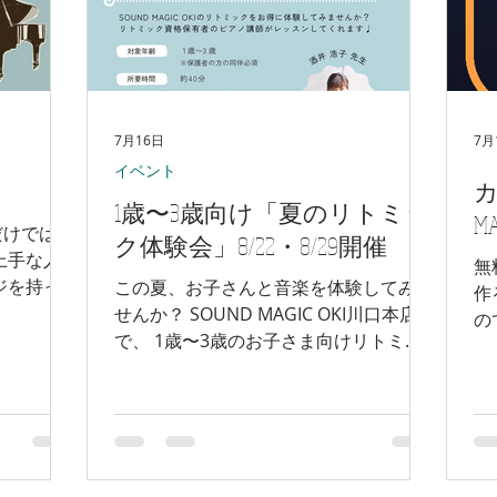
7月16日
7月
イベント
カ
1歳〜3歳向け「夏のリトミッ
M
だけではあ
ク体験会」8/22・8/29開催
上手な人
無
ジを持っ
この夏、お子さんと音楽を体験してみま
作
。 で
せんか？ SOUND MAGIC OKI川口本店
の
ています。
で、 1歳〜3歳のお子さま向けリトミッ
プ
きく成長さ
ク体験会を開催します。 担当するのは
だ
目標があ
リトミック資格保有者の酒井浩子先生。
通
中して練習
音楽に合わせて体を動かしながら、リズ
で
 「もっと
ム感・集中力・表現力を育てます。 開
す
気持ちが
催日：8月22日(土)・8月29日(土) 参加
ク