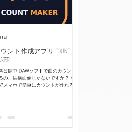
11日
ウント作成アプリ COUNT
AKER
料公開中 DAWソフトで曲のカウント
るの、結構面倒じゃないですか？ な
でスマホで簡単にカウントが作れるア
リ、作成しました。 シェアしていた
けると嬉しいかもしれないです笑 普
のメトロノームモードも使いやすいの
是非。 ドラマー以外にもオススメで
♩ 【ポイント】 ・カウント後クリッ
が止まってくれる（ダブルカウントも