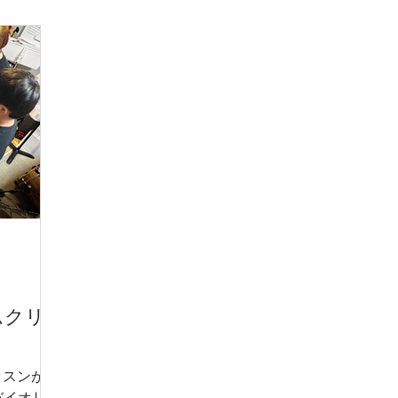
今年は出
という方から、コンクールに参加される
ク
い！ そ
方まで幅広い層の方にお越し頂けます。
ン
くださいね
レッスンのお申し込みは、 お電話、ま
ラ
0:00 /
たはメールにて受け付けております。
S
/
📞084-994-3560 ✉️
練
/
music@soundmagic-oki.com
口
ラス・ギタ
ク
ス・フルー
だ
) 【1部】
3
部】
コ
(ピアノ・バイ
た
OKI音楽教
る
市
ひ
ムクリ
ッスンがあ
バイオリニ