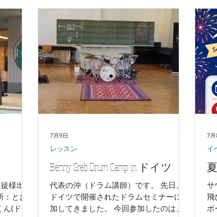
うように弾
費：¥1,500（教材込み）／通常¥2,200の
あ
もありま
ところ 時間：16:20〜 約40分 定員各5名
ウ
の成長への
対象：1歳〜3歳（保護者同伴） 場所：
向
 そし
SOUND MAGIC OKI 川口本店 👉 体験申
htt
最後まで演
込はこちら📞 084-994-3560（9:00〜
ac
でなく、こ
21:00）
ブ
きな自信に
ン
切です。
だ
るのは、
か
‼️ コン
ル
、演奏力だ
後
力・精神力
ロ
7月9日
7月
セ
レッスン
イ
で
Benny Greb Drum Camp in ドイツ
夏
て
出し
の生徒様出演
代表の沖（ドラム講師）です。 先日、
サ
 場所：とお
ドイツで開催されたドラムセミナーに参
飛
くん(ドラ
加してきました。 今回参加したのは、
ボ