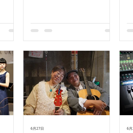
私が約10年前から影響を受け続けている
ん
annel/UC
ドラマー、ベニー・グレブ氏のドラムキ
の
 お時間があ
ャンプです。 私自身、誰かのレッスン
ま
くださいね
を受ける機会は約20年ぶりでしたが、講
し
師という立場になった今だからこそ、新
時：
たな気づきや学びが数多くあり、とても
場
充実した時間となりました。 ベニーは
(
「グルーブマイスター」とも呼ばれる世
出
界的ドラマーです。印象的だったのは、
天
「生活そのものが練習」という考え方で
した。 歩いている時も、何かを待って
いる時も、常にリズムを感じ、身体の使
い方やタイム感を意識しているそうで
す。そのため、実際にドラムセットへ向
かって練習する時間は、それほど長くな
いと話していました。 「普段の過ごし
方が演奏につながる。」 この考え方は
非常に印象的で、私自身も改めて日々の
6月27日
6月
意識の大切さを感じました。 そして今