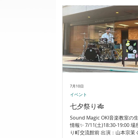
自然と生まれます✨ 時には思
けず、悔しい思いをすること
す.... でも、その悔しさは次
大切なエネルギーになります。
て、本番でステージに立ち、
奏しきった経験は、音楽だけ
れからの人生にもつながる大
なります。 結果はもちろん大
ですが、それ以上に価値があ
目標に向かって努力した日々です
クールに挑戦した生徒さんは
けでなく、集中力・継続する
7月10日
も大きく成長しています。
イベント
七夕祭り🎋
Sound Magic OKI音楽教室
情報✨ 7/11(土)18:30-19:00
り町交流館前 出演：山本宗茉