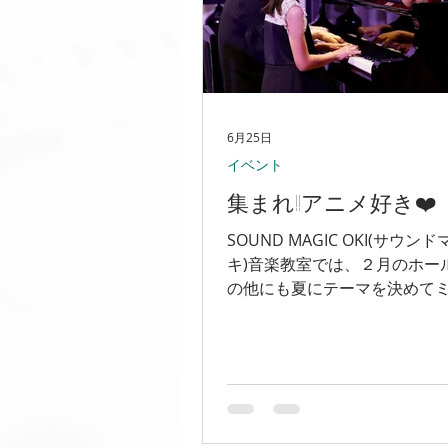
6月25日
イベント
集まれ‼️アニメ好き❤️
SOUND MAGIC OKI(サウン
キ)音楽教室では、２月のホー
の他にも夏にテーマを決めて
ートを催しています♩ 2026
は「アニソン‼️」 いつものク
楽を少し飛び出して、自分の
メソングを披露します。 懐か
ソンから最新のアニソンまで
また面白い❤️ ・サウンドマジ