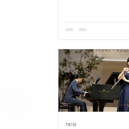
ムマスタークラス)
https://www.youtube.com/ch
DohglGYslFuVWU0b4uJ-IA
る方はぜひ聴きに行ってみて
♩
7月1日