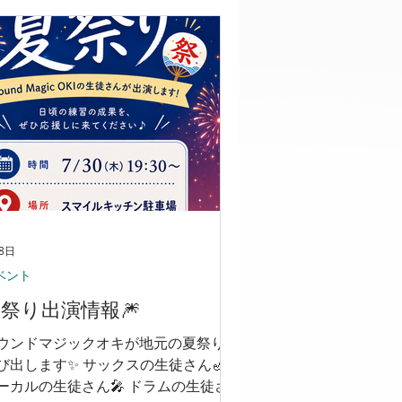
ります） ・アクセント選択可能 ・カ
ントの書き出し可能 ・音源使う方々
けにLR分けれる機能も追加 👉
ps://idyllic-hotteok-
349e.netlify.app インストール不要、
ラウザで開くだけ。 できること カウ
ト出し: テンポを決めてSTARTを押す
け。巨大な数字が光るのでステージ袖
らでも見える(たぶん)。1〜16拍+ダブ
カウント対応 メトロノーム: カウント
も鳴り続けるCLICK MODE（要はメト
ノーム）。音色10種、⚪︎タップでアク
8日
ント変更(裏打ちもOK) 数字が出るの
ベント
視認性も⚪︎ タップテンポ: 曲に合わせ
祭り出演情報🎆
TAPを叩くだけでBPM検出 WAV書き
:...
ウンドマジックオキが地元の夏祭りに
び出します✨ サックスの生徒さん🎷
ーカルの生徒さん🎤 ドラムの生徒さ