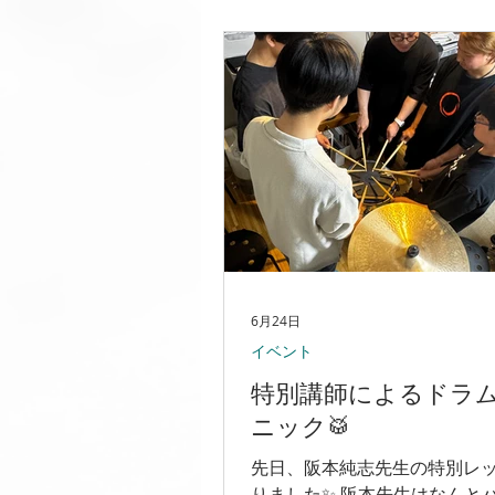
ってどんな所か気になる！ ・
ないけど見るだけで見にいきた
んな方もぜひ聴きにいらして
◎ 2026.7.19(日) 【1部】Open1
Start10:30 【2部】Open12:30 
Start13:00 【3部】Open15:00 
Start15:30 (ボーカル・コー
ー・ベース・ドラム・サック
ト・オカリナ) 2026.7/20(祝月
Open10:00 / Start10:30 【2
Open12:30 / Start13:00 
オリン) 場所：Sound Magic 
6月24日
室ピアノ棟1Fホール 〒720-
イベント
特別講師によるドラ
ニック🥁
先日、阪本純志先生の特別レ
りました✨ 阪本先生はなんと