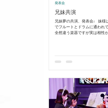
発表会
兄妹共演
兄妹夢の共演、発表会♩ 妹様
でフルートとドラムに通われ
全然違う楽器ですが実は相性
リズム感と音感が同時に育ちま
ラムは僕（沖）が、フルート
先生が担当。 講師同士が連携
一緒に上達をサポートしていま
SOUND MAGIC OKIでは複
け持ちも大歓迎です⭐️