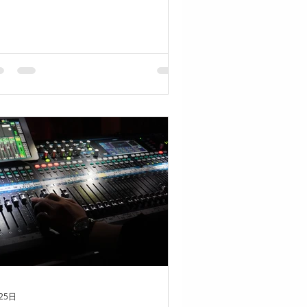
🥁 普段と違った場所で演奏が出来る
をみんな今からワクワクして待ってい
す！ 近くの方はぜひ様子を見にいら
てくださいね♩ 【夏祭り詳細】 ◼️日
2026.7.30(木) 19:30〜(30分程度) ◼️
所：多治米ショッピングモール駐車場
スマイルキッチンとルネサンス付近) ◼️
演：Sound Magic OKIの生徒さま ◼️雨
中止(延期なし)
25日