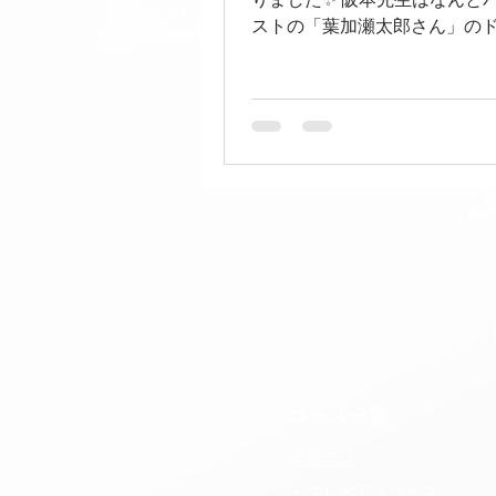
ストの「葉加瀬太郎さん」の
パーカッショニスト‼️ なので
ラシック的要素もあり、ピア
も頷ける要素が沢山で袖で聞
とても共感出来る部分があり
『綺麗な音とは？』 その1つ
1時間フォーカスしたので、一
色が変わっていく瞬間をたく
した♩ 次セミナーするとした
ムのセッティングからバラシ
のレッスンも良いね♩ と終わ
阪本先生が一言◎ 生徒達もや
MAX！ 最高のレッスンをあり
ざいました！
コース一覧
・ピアノ
・プレピアノコース