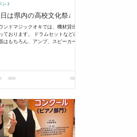
ベント
明日は県内の高校文化祭♩
ウンドマジックオキでは、機材貸出も
っております。 ドラムセットなどの
器はもちろん、アンプ、スピーカー、
イク、ミキサーなど一式お貸し出来ま
。 また、生徒様には特別割引もござ
ますのでお入り用の際はぜひお問い合
せください♩ 🔶公民館で会議〜ホー
で演奏まで幅広く機材レンタルを行っ
おります！ お問い合わせ 📞
49943560 music@soundmagic-
i.com