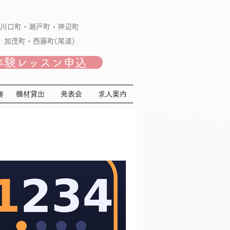
川口町・瀬戸町・神辺町
加茂町・西藤町(尾道)​
体験レッスン申込
MENU
奏
機材貸出
発表会
求人案内