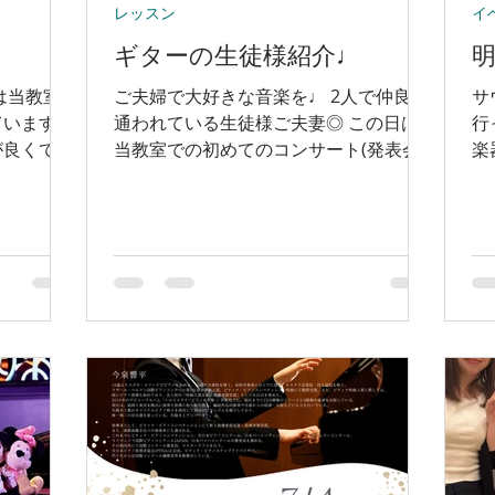
レッスン
イ
回のドイツ訪問には、もう一つ大きな目
的がありました。 それは、息子の将来
ギターの生徒様紹介♩
の進学先を考えるため、ヨーロッパの大
学や音楽教育の現場、教育レベル、そし
は当教室
ご夫婦で大好きな音楽を♩ 2人で仲良く
サ
て現地での生活環境を自
ています。
通われている生徒様ご夫妻◎ この日は
行
が良くて、
当教室での初めてのコンサート(発表会)
楽
す。 ド
で、緊張と不安でいっぱいのご様子でし
マ
は高橋香名
たが、カメラを向けるといつもの柔らか
す
しながら
い笑顔に☺️ 現在は息子様もベースコー
い
す❇️
スにお通い頂いており、親子でも音楽の
わ
数コースの掛
楽しさを共有されているようです✨ サウ
ル
ンドマジックオキ音楽教室は他楽器同士
て
の交流の場として、沢山ステージやイベ
08
ントを行っております。 生徒同士はも
ok
ちろん、先生とも仲が良いのが最大の魅
力◎ ギター教室は、 【福山市川口教
室】月曜〜日曜日 📍エブリィ川口店か
ら徒歩1分 📍川口小学校から徒歩3分
【加茂教室】 ※現在満室(空き次第HPで