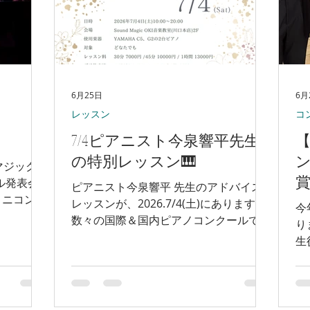
ご案内しております) にて行っておりま
す🎸✨
6月25日
6月
レッスン
コ
7/4ピアニスト今泉響平先生
【
の特別レッスン🎹
ン
ドマジックオ
ル発表会
ピアニスト今泉響平 先生のアドバイス
ミニコンサ
レッスンが、2026.7/4(土)にあります♩
今
年のテーマ
数々の国際＆国内ピアノコンクールで好
り
ラシック音
成績を収め、指導者としての実績もある
生
好きなアニ
今泉先生。 日本ではピティナ特級で賞
国
しのアニ
を獲得し、この時期ピティナの審査員な
で
幅広いのが
どでお忙しい中、時間を作って頂き当教
中
ックオキ
室にお越し頂きました◎ ピアノが趣味
お